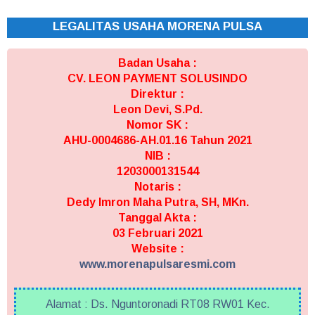
LEGALITAS USAHA MORENA PULSA
Badan Usaha :
CV. LEON PAYMENT SOLUSINDO
Direktur :
Leon Devi, S.Pd.
Nomor SK :
AHU-0004686-AH.01.16 Tahun 2021
NIB :
1203000131544
Notaris :
Dedy Imron Maha Putra, SH, MKn.
Tanggal Akta :
03 Februari 2021
Website :
www.morenapulsaresmi.com
Alamat : Ds. Nguntoronadi RT08 RW01 Kec.