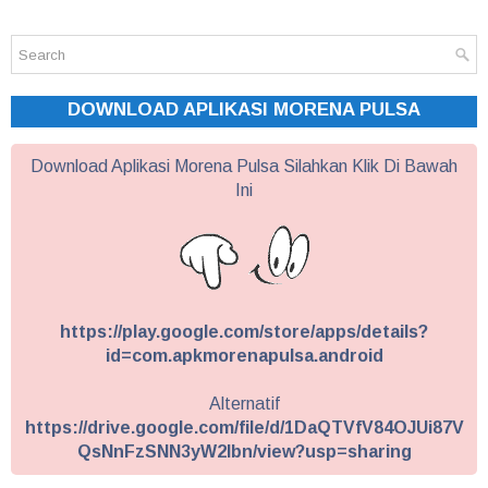
DOWNLOAD APLIKASI MORENA PULSA
Download Aplikasi Morena Pulsa Silahkan Klik Di Bawah
Ini
https://play.google.com/store/apps/details?
id=com.apkmorenapulsa.android
Alternatif
https://drive.google.com/file/d/1DaQTVfV84OJUi87V
QsNnFzSNN3yW2Ibn/view?usp=sharing