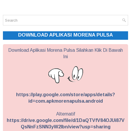
DOWNLOAD APLIKASI MORENA PULSA
Download Aplikasi Morena Pulsa Silahkan Klik Di Bawah
Ini
https://play.google.com/store/apps/details?
id=com.apkmorenapulsa.android
Alternatif
https://drive.google.com/file/d/1DaQTVfV84OJUi87V
QsNnFzSNN3yW2Ibn/view?usp=sharing