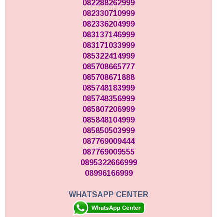
082288262999
082330710999
082336204999
083137146999
083171033999
085322414999
085708665777
085708671888
085748183999
085748356999
085807206999
085848104999
085850503999
087769009444
087769009555
0895322666999
08996166999
WHATSAPP CENTER