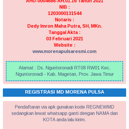
AHU-0004686-AH.01.16 Tahun 2021
NIB :
1203000131544
Notaris :
Dedy Imron Maha Putra, SH, MKn.
Tanggal Akta :
03 Februari 2021
Website :
www.morenapulsaresmi.com
Alamat : Ds. Nguntoronadi RT08 RW01 Kec.
Nguntoronadi - Kab. Magetan, Prov. Jawa Timur
REGISTRASI MD MORENA PULSA
Pendaftaran via apk gunakan kode REGNEWMD
sedangkan lewat whatsapp ganti dengan NAMA dan
KOTA anda lalu kirim.