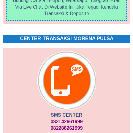
Hubungi CS Via Telepon, Whatsapp, Telegram Atau
Via Live Chat Di Website Ini, Jika Terjadi Kendala
Transaksi & Deposite
CENTER TRANSAKSI MORENA PULSA
SMS CENTER
082142661999
082288261999