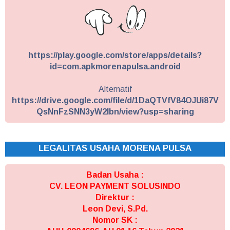
https://play.google.com/store/apps/details?
id=com.apkmorenapulsa.android
Alternatif
https://drive.google.com/file/d/1DaQTVfV84OJUi87V
QsNnFzSNN3yW2Ibn/view?usp=sharing
LEGALITAS USAHA MORENA PULSA
Badan Usaha :
CV. LEON PAYMENT SOLUSINDO
Direktur :
Leon Devi, S.Pd.
Nomor SK :