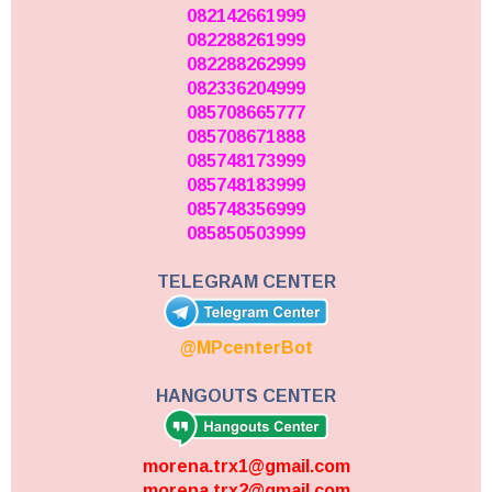
082142661999
082288261999
082288262999
082336204999
085708665777
085708671888
085748173999
085748183999
085748356999
085850503999
TELEGRAM CENTER
@MPcenterBot
HANGOUTS CENTER
morena.trx1@gmail.com
morena.trx2@gmail.com