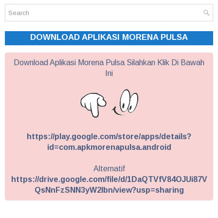
DOWNLOAD APLIKASI MORENA PULSA
Download Aplikasi Morena Pulsa Silahkan Klik Di Bawah
Ini
https://play.google.com/store/apps/details?
id=com.apkmorenapulsa.android
Alternatif
https://drive.google.com/file/d/1DaQTVfV84OJUi87V
QsNnFzSNN3yW2Ibn/view?usp=sharing