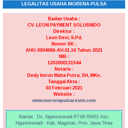
LEGALITAS USAHA MORENA PULSA
Badan Usaha :
CV. LEON PAYMENT SOLUSINDO
Direktur :
Leon Devi, S.Pd.
Nomor SK :
AHU-0004686-AH.01.16 Tahun 2021
NIB :
1203000131544
Notaris :
Dedy Imron Maha Putra, SH, MKn.
Tanggal Akta :
03 Februari 2021
Website :
www.morenapulsaresmi.com
Alamat : Ds. Nguntoronadi RT08 RW01 Kec.
Nguntoronadi - Kab. Magetan, Prov. Jawa Timur