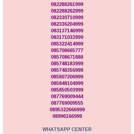
082288261999
082288262999
082330710999
082336204999
083137146999
083171033999
085322414999
085708665777
085708671888
085748183999
085748356999
085807206999
085848104999
085850503999
087769009444
087769009555
0895322666999
08996166999
WHATSAPP CENTER