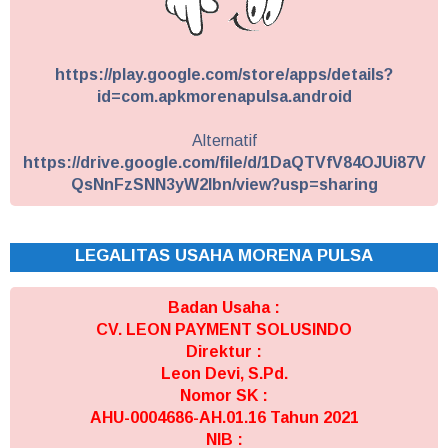
https://play.google.com/store/apps/details?
id=com.apkmorenapulsa.android
Alternatif
https://drive.google.com/file/d/1DaQTVfV84OJUi87V
QsNnFzSNN3yW2Ibn/view?usp=sharing
LEGALITAS USAHA MORENA PULSA
Badan Usaha :
CV. LEON PAYMENT SOLUSINDO
Direktur :
Leon Devi, S.Pd.
Nomor SK :
AHU-0004686-AH.01.16 Tahun 2021
NIB :