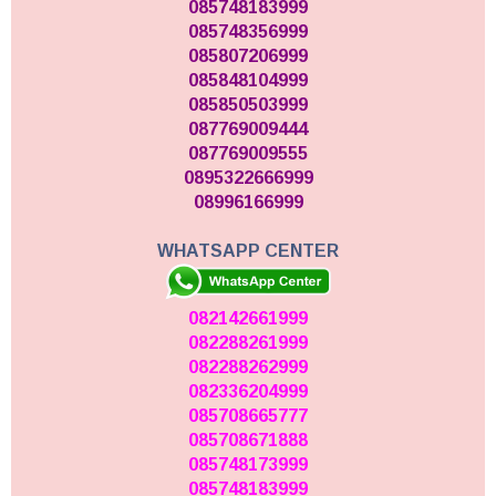
085748183999
085748356999
085807206999
085848104999
085850503999
087769009444
087769009555
0895322666999
08996166999
WHATSAPP CENTER
082142661999
082288261999
082288262999
082336204999
085708665777
085708671888
085748173999
085748183999