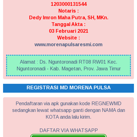
1203000131544
Notaris :
Dedy Imron Maha Putra, SH, MKn.
Tanggal Akta :
03 Februari 2021
Website :
www.morenapulsaresmi.com
Alamat : Ds. Nguntoronadi RT08 RW01 Kec.
Nguntoronadi - Kab. Magetan, Prov. Jawa Timur
REGISTRASI MD MORENA PULSA
Pendaftaran via apk gunakan kode REGNEWMD
sedangkan lewat whatsapp ganti dengan NAMA dan
KOTA anda lalu kirim.
DAFTAR VIA WHATSAPP