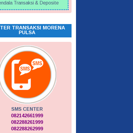
ndala Transaksi & Deposite
TER TRANSAKSI MORENA
PULSA
SMS CENTER
082142661999
082288261999
082288262999