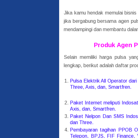
Jika kamu hendak memulai bisnis p
jika bergabung bersama agen pul
mendampingi dan membantu dalam m
Produk Agen 
Selain memiliki harga pulsa y
lengkap, berikut adalah daftar pr
Pulsa Elektrik All Operator dar
Three, Axis, dan, Smartfren.
Paket Internet meliputi Indosa
Axis, dan, Smartfren.
Paket Nelpon Dan SMS Indosat
dan Three.
Pembayaran tagihan PPOB On
Telepon, BPJS, FIF Finance,