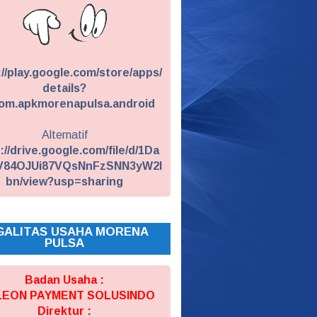
://play.google.com/store/apps/
details?
om.apkmorenapulsa.android
Alternatif
://drive.google.com/file/d/1Da
V84OJUi87VQsNnFzSNN3yW2I
bn/view?usp=sharing
GALITAS USAHA MORENA
PULSA
Badan Usaha :
 LEON PAYMENT SOLUSINDO
Direktur :