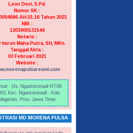
Leon Devi, S.Pd.
Nomor SK :
004686-AH.01.16 Tahun 2021
NIB :
1203000131544
Notaris :
 Imron Maha Putra, SH, MKn.
Tanggal Akta :
03 Februari 2021
Website :
w.morenapulsaresmi.com
mat : Ds. Nguntoronadi RT08
01 Kec. Nguntoronadi - Kab.
Magetan, Prov. Jawa Timur
STRASI MD MORENA PULSA