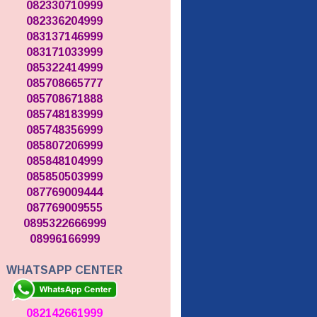
082330710999
082336204999
083137146999
083171033999
085322414999
085708665777
085708671888
085748183999
085748356999
085807206999
085848104999
085850503999
087769009444
087769009555
0895322666999
08996166999
WHATSAPP CENTER
082142661999