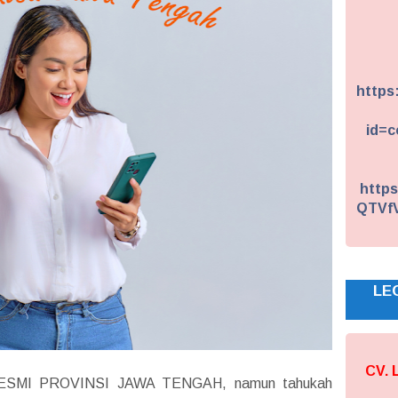
https
id=c
https
QTVf
LE
CV.
RESMI PROVINSI JAWA TENGAH, namun tahukah