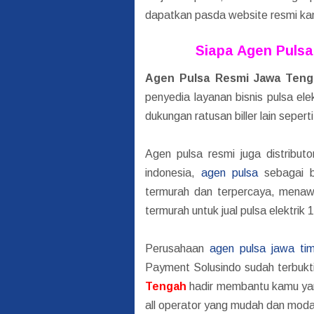
dapatkan pasda website resmi kami
Siapa Agen Pulsa
Agen Pulsa Resmi Jawa Teng
реnуеdіа lауаnаn bisnis pulsa el
dukungan ratusan biller lain sep
Agen pulsa resmi juga distribut
indonesia,
agen pulsa
sebagai bi
termurah dan terpercaya, menawar
termurah untuk jual pulsa elektrik 1
Perusahaan
agen pulsa jawa tim
Payment Solusindo sudah terbukti
Tengah
hadir membantu kamu yang
all operator yang mudah dan moda