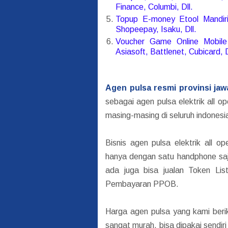
Finance, Columbi, Dll.
Topup E-money Etool Mandiri,
Shopeepay, Isaku, Dll.
Voucher Game Online Mobile 
Asiasoft, Battlenet, Cubicard, D
Agen pulsa resmi provinsi ja
sebagai agen pulsa elektrik all 
masing-masing di seluruh indonesi
Bisnis agen pulsa elektrik all o
hanya dengan satu handphone saja 
ada juga bisa jualan Token Lis
Pembayaran PPOB.
Harga agen pulsa yang kami berik
sangat murah, bisa dipakai sendi