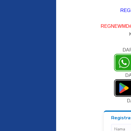
REG
REGNEWMD#
DA
DA
D