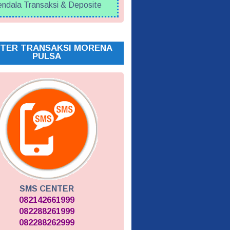
ndala Transaksi & Deposite
TER TRANSAKSI MORENA
PULSA
SMS CENTER
082142661999
082288261999
082288262999