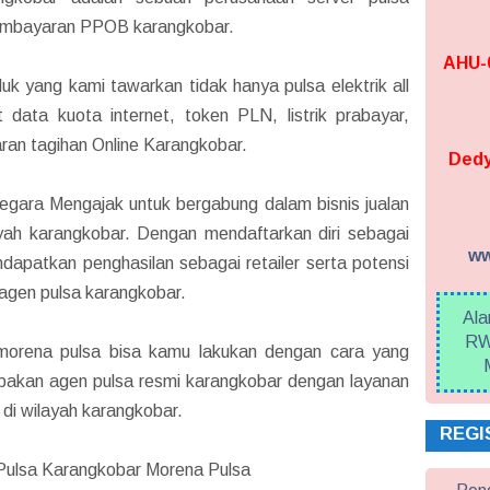
 pembayaran PPOB karangkobar.
AHU-0
k yang kami tawarkan tidak hanya pulsa elektrik all
 data kuota internet, token PLN, listrik prabayar,
ran tagihan Online Karangkobar.
Dedy
egara Mengajak untuk bergabung dalam bisnis jualan
ilayah karangkobar. Dengan mendaftarkan diri sebagai
ww
dapatkan penghasilan sebagai retailer serta potensi
 agen pulsa karangkobar.
Ala
RW
orena pulsa bisa kamu lakukan dengan cara yang
upakan agen pulsa resmi karangkobar dengan layanan
di wilayah karangkobar.
REGI
Pulsa Karangkobar Morena Pulsa