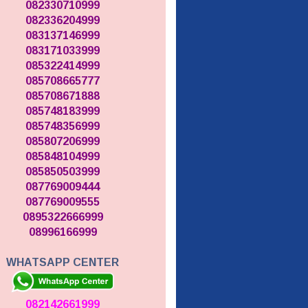
082330710999
082336204999
083137146999
083171033999
085322414999
085708665777
085708671888
085748183999
085748356999
085807206999
085848104999
085850503999
087769009444
087769009555
0895322666999
08996166999
WHATSAPP CENTER
082142661999