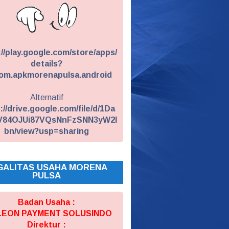
://play.google.com/store/apps/
details?
om.apkmorenapulsa.android
Alternatif
://drive.google.com/file/d/1Da
V84OJUi87VQsNnFzSNN3yW2I
bn/view?usp=sharing
GALITAS USAHA MORENA
PULSA
Badan Usaha :
 LEON PAYMENT SOLUSINDO
Direktur :