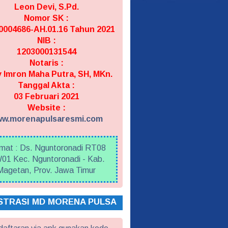
Leon Devi, S.Pd.
Nomor SK :
004686-AH.01.16 Tahun 2021
NIB :
1203000131544
Notaris :
 Imron Maha Putra, SH, MKn.
Tanggal Akta :
03 Februari 2021
Website :
w.morenapulsaresmi.com
mat : Ds. Nguntoronadi RT08
01 Kec. Nguntoronadi - Kab.
Magetan, Prov. Jawa Timur
STRASI MD MORENA PULSA