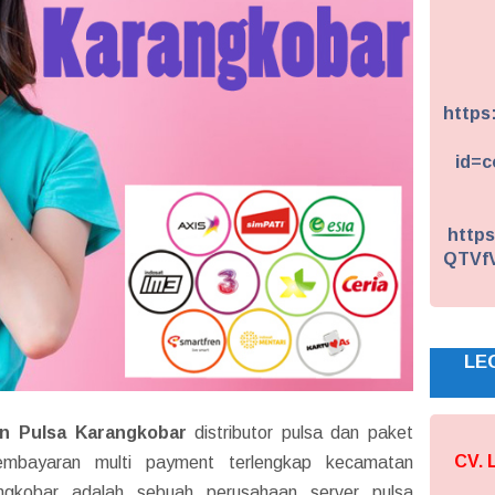
https
id=c
https
QTVf
LE
n Pulsa Karangkobar
distributor pulsa dan paket
CV.
embayaran multi payment terlengkap kecamatan
ngkobar adalah sebuah perusahaan server pulsa