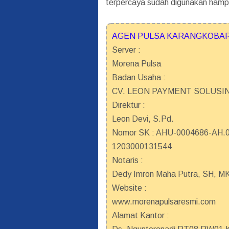
terpercaya sudah digunakan hampi
AGEN PULSA KARANGKOBAR 
Server :
Morena Pulsa
Badan Usaha :
CV. LEON PAYMENT SOLUSI
Direktur :
Leon Devi, S.Pd.
Nomor SK : AHU-0004686-AH.01
1203000131544
Notaris :
Dedy Imron Maha Putra, SH, M
Website :
www.morenapulsaresmi.com
Alamat Kantor :