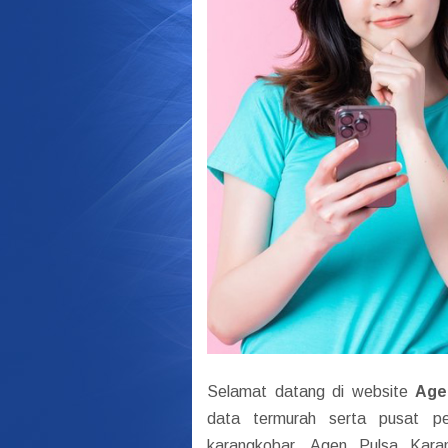
Selamat datang di website
Age
data termurah serta pusat p
karangkobar. Agen Pulsa Kara