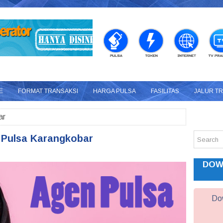
E
FORMAT TRANSAKSI
HARGA PULSA
FASILITAS
JALUR T
ar
 Pulsa Karangkobar
DOW
Dow