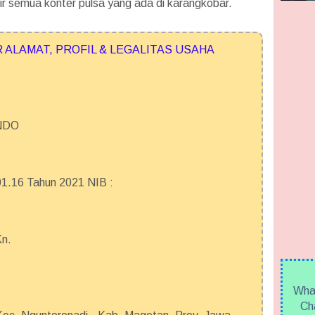
r semua konter pulsa yang ada di karangkobar.
ALAMAT, PROFIL & LEGALITAS USAHA
NDO
.16 Tahun 2021 NIB :
Kn.
What
Cha