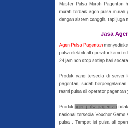
Master Pulsa Murah Pagentan ha
murah terbaik agen pulsa murah 
dengan sistem canggih, tapi jug
Jasa Age
Agen Pulsa Pagentan
menyediakan
pulsa elektrik all operator kami t
24 jam non stop setiap hari secara
Produk yang tersedia di server 
pagentan, sudah berpengalaman me
resmi pulsa all operator pagentan
Produk
agen pulsa pagentan
tidak
nasional tersedia Voucher Gam
pulsa . Tempat isi pulsa all ope