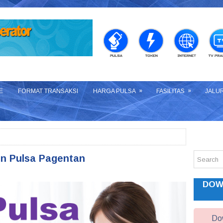
»
»
E
FORMAT TRANSAKSI
HARGA PULSA
FASILITAS
JALU
n Pulsa Pagentan
DOW
Dow