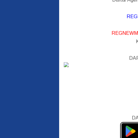
REG
REGNEWM
DA
DA