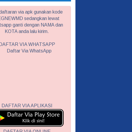
aftaran via apk gunakan kode
GNEWMD sedangkan lewat
tsapp ganti dengan NAMA dan
KOTA anda lalu kirim.
DAFTAR VIA WHATSAPP
DAFTAR VIA APLIKASI
DAFTAR VIA ONLINE