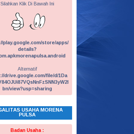
Silahkan Klik Di Bawah Ini
://play.google.com/store/apps/
details?
om.apkmorenapulsa.android
Alternatif
://drive.google.com/file/d/1Da
V84OJUi87VQsNnFzSNN3yW2I
bn/view?usp=sharing
GALITAS USAHA MORENA
PULSA
Badan Usaha :