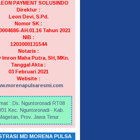
 LEON PAYMENT SOLUSINDO
Direktur :
Leon Devi, S.Pd.
Nomor SK :
004686-AH.01.16 Tahun 2021
NIB :
1203000131544
Notaris :
 Imron Maha Putra, SH, MKn.
Tanggal Akta :
03 Februari 2021
Website :
w.morenapulsaresmi.com
mat : Ds. Nguntoronadi RT08
01 Kec. Nguntoronadi - Kab.
Magetan, Prov. Jawa Timur
STRASI MD MORENA PULSA