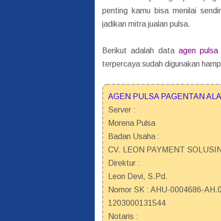
penting kamu bisa menilai send
jadikan mitra jualan pulsa.
Berikut adalah data
agen pulsa
terpercaya sudah digunakan hampi
AGEN PULSA PAGENTAN ALA
Server :
Morena Pulsa
Badan Usaha :
CV. LEON PAYMENT SOLUSI
Direktur :
Leon Devi, S.Pd.
Nomor SK : AHU-0004686-AH.01
1203000131544
Notaris :