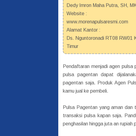
Dedy Imron Maha Putra, SH, M
Website :
www.morenapulsaresmi.com
Alamat Kantor :
Ds. Nguntoronadi RT08 RW01 Ke
Timur
Pendaftaran menjadi agen pulsa p
pulsa pagentan dapat dijalanak
pagentan saja. Produk Agen Puls
kamu jual ke pembeli.
Pulsa Pagentan yang aman dan te
transaksi pulsa kapan saja. Pan
penghasilan hingga juta an rupiah 