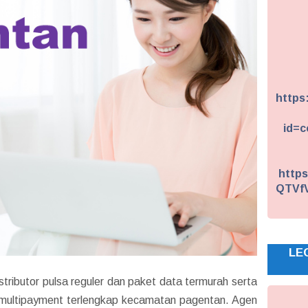
https
id=c
https
QTVf
LE
stributor pulsa reguler dan paket data termurah serta
n multipayment terlengkap kecamatan pagentan. Agen