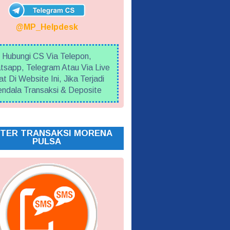
@MP_Helpdesk
Hubungi CS Via Telepon,
sapp, Telegram Atau Via Live
t Di Website Ini, Jika Terjadi
ndala Transaksi & Deposite
TER TRANSAKSI MORENA
PULSA