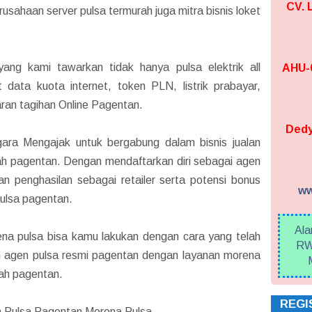
CV.
sahaan server pulsa termurah juga mitra bisnis loket
ng kami tawarkan tidak hanya pulsa elektrik all
AHU-0
 data kuota internet, token PLN, listrik prabayar,
ran tagihan Online Pagentan.
Dedy
gara Mengajak untuk bergabung dalam bisnis jualan
layah pagentan. Dengan mendaftarkan diri sebagai agen
n penghasilan sebagai retailer serta potensi bonus
ww
pulsa pagentan.
Ala
na pulsa bisa kamu lakukan dengan cara yang telah
RW
n agen pulsa resmi pagentan dengan layanan morena
yah pagentan.
REGI
n Pulsa Pagentan Morena Pulsa