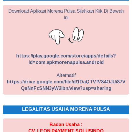
Download Aplikasi Morena Pulsa Silahkan Klik Di Bawah
Ini
https://play.google.com/store/apps/details?
id=com.apkmorenapulsa.android
Alternatif
https://drive.google.com/file/d/1DaQTVfV84OJUi87V
QsNnFzSNN3yW2Ibn/view?usp=sharing
LEGALITAS USAHA MORENA PULSA
Badan Usaha :
CV. LEON PAYMENT SOLUSINDO