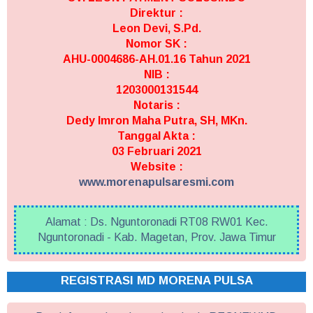
Direktur :
Leon Devi, S.Pd.
Nomor SK :
AHU-0004686-AH.01.16 Tahun 2021
NIB :
1203000131544
Notaris :
Dedy Imron Maha Putra, SH, MKn.
Tanggal Akta :
03 Februari 2021
Website :
www.morenapulsaresmi.com
Alamat : Ds. Nguntoronadi RT08 RW01 Kec.
Nguntoronadi - Kab. Magetan, Prov. Jawa Timur
REGISTRASI MD MORENA PULSA