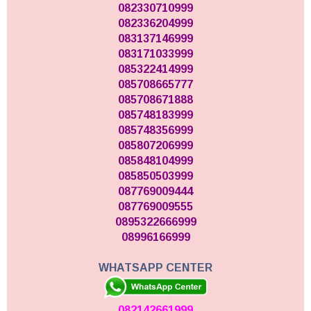
082330710999
082336204999
083137146999
083171033999
085322414999
085708665777
085708671888
085748183999
085748356999
085807206999
085848104999
085850503999
087769009444
087769009555
0895322666999
08996166999
WHATSAPP CENTER
082142661999