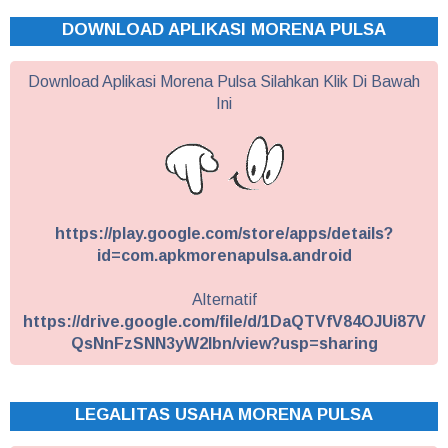
DOWNLOAD APLIKASI MORENA PULSA
Download Aplikasi Morena Pulsa Silahkan Klik Di Bawah
Ini
https://play.google.com/store/apps/details?
id=com.apkmorenapulsa.android
Alternatif
https://drive.google.com/file/d/1DaQTVfV84OJUi87V
QsNnFzSNN3yW2Ibn/view?usp=sharing
LEGALITAS USAHA MORENA PULSA