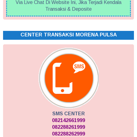
Via Live Chat Di Website Ini, Jika Terjadi Kendala
Transaksi & Deposite
CENTER TRANSAKSI MORENA PULSA
SMS CENTER
082142661999
082288261999
082288262999