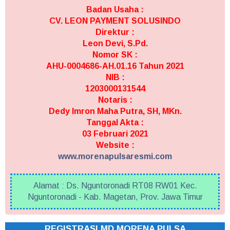
Badan Usaha :
CV. LEON PAYMENT SOLUSINDO
Direktur :
Leon Devi, S.Pd.
Nomor SK :
AHU-0004686-AH.01.16 Tahun 2021
NIB :
1203000131544
Notaris :
Dedy Imron Maha Putra, SH, MKn.
Tanggal Akta :
03 Februari 2021
Website :
www.morenapulsaresmi.com
Alamat : Ds. Nguntoronadi RT08 RW01 Kec.
Nguntoronadi - Kab. Magetan, Prov. Jawa Timur
REGISTRASI MD MORENA PULSA