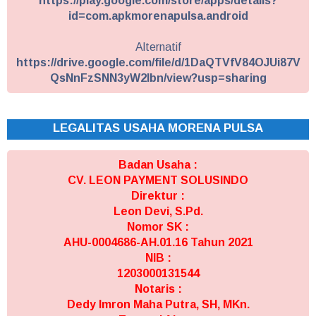
https://play.google.com/store/apps/details?
id=com.apkmorenapulsa.android
Alternatif
https://drive.google.com/file/d/1DaQTVfV84OJUi87V
QsNnFzSNN3yW2Ibn/view?usp=sharing
LEGALITAS USAHA MORENA PULSA
Badan Usaha :
CV. LEON PAYMENT SOLUSINDO
Direktur :
Leon Devi, S.Pd.
Nomor SK :
AHU-0004686-AH.01.16 Tahun 2021
NIB :
1203000131544
Notaris :
Dedy Imron Maha Putra, SH, MKn.