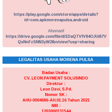
https://play.google.com/store/apps/details?
id=com.apkmorenapulsa.android
Alternatif
https://drive.google.com/file/d/1DaQTVfV84OJUi87V
QsNnFzSNN3yW2Ibn/view?usp=sharing
LEGALITAS USAHA MORENA PULSA
Badan Usaha :
CV. LEON PAYMENT SOLUSINDO
Direktur :
Leon Devi, S.Pd.
Nomor SK :
AHU-0004686-AH.01.16 Tahun 2021
NIB :
1203000131544