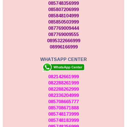
085748356999
085807206999
085848104999
085850503999
087769009444
087769009555
0895322666999
08996166999
WHATSAPP CENTER
082142661999
082288261999
082288262999
082336204999
085708665777
085708671888
085748173999
085748183999
085748356999