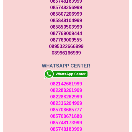
085748183999
085748356999
085807206999
085848104999
085850503999
087769009444
087769009555
0895322666999
08996166999
WHATSAPP CENTER
082142661999
082288261999
082288262999
082336204999
085708665777
085708671888
085748173999
085748183999