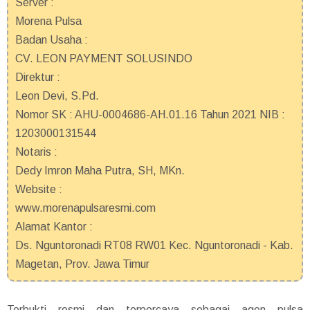
Server :
Morena Pulsa
Badan Usaha :
CV. LEON PAYMENT SOLUSINDO
Direktur :
Leon Devi, S.Pd.
Nomor SK : AHU-0004686-AH.01.16 Tahun 2021 NIB :
1203000131544
Notaris :
Dedy Imron Maha Putra, SH, MKn.
Website :
www.morenapulsaresmi.com
Alamat Kantor :
Ds. Nguntoronadi RT08 RW01 Kec. Nguntoronadi - Kab.
Magetan, Prov. Jawa Timur
Terbukti resmi dan terpercaya sebagai agen pulsa