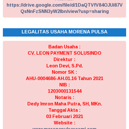
https://drive.google.com/file/d/1DaQTVfV84OJUi87V
QsNnFzSNN3yW2Ibn/view?usp=sharing
LEGALITAS USAHA MORENA PULSA
Badan Usaha :
CV. LEON PAYMENT SOLUSINDO
Direktur :
Leon Devi, S.Pd.
Nomor SK :
AHU-0004686-AH.01.16 Tahun 2021
NIB :
1203000131544
Notaris :
Dedy Imron Maha Putra, SH, MKn.
Tanggal Akta :
03 Februari 2021
Website :