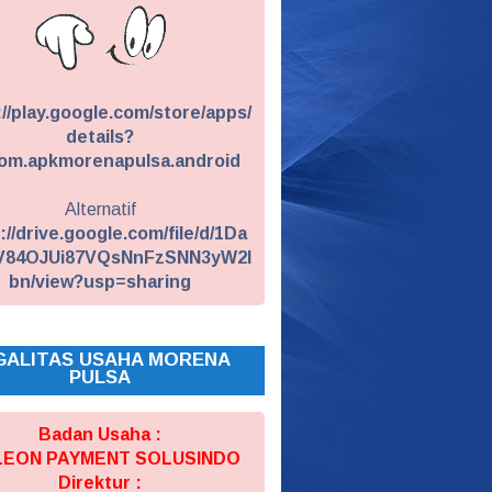
://play.google.com/store/apps/
details?
om.apkmorenapulsa.android
Alternatif
://drive.google.com/file/d/1Da
V84OJUi87VQsNnFzSNN3yW2I
bn/view?usp=sharing
GALITAS USAHA MORENA
PULSA
Badan Usaha :
 LEON PAYMENT SOLUSINDO
Direktur :