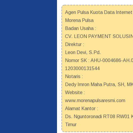
Agen Pulsa Kuota Data Internet 
Morena Pulsa
Badan Usaha :
CV. LEON PAYMENT SOLUSI
Direktur :
Leon Devi, S.Pd.
Nomor SK : AHU-0004686-AH.01
1203000131544
Notaris :
Dedy Imron Maha Putra, SH, M
Website :
www.morenapulsaresmi.com
Alamat Kantor :
Ds. Nguntoronadi RT08 RW01 Ke
Timur