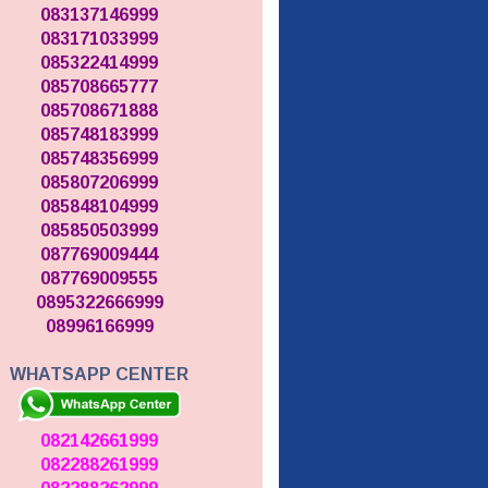
083137146999
083171033999
085322414999
085708665777
085708671888
085748183999
085748356999
085807206999
085848104999
085850503999
087769009444
087769009555
0895322666999
08996166999
WHATSAPP CENTER
082142661999
082288261999