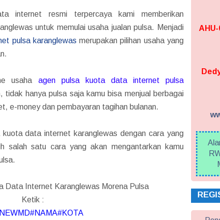
ta internet resmi terpercaya kami memberikan
nglewas untuk memulai usaha jualan pulsa. Menjadi
AHU-0
net pulsa karanglewas
merupakan pilihan usaha yang
n.
Dedy
one usaha
agen pulsa kuota data internet pulsa
 tidak hanya pulsa saja kamu bisa menjual berbagai
et, e-money dan pembayaran tagihan bulanan.
ww
sa kuota data internet karanglewas dengan cara yang
Ala
lih salah satu cara yang akan mengantarkan kamu
RW
ulsa.
a Data Internet Karanglewas Morena Pulsa
REGI
Ketik :
NEWMD#NAMA#KOTA