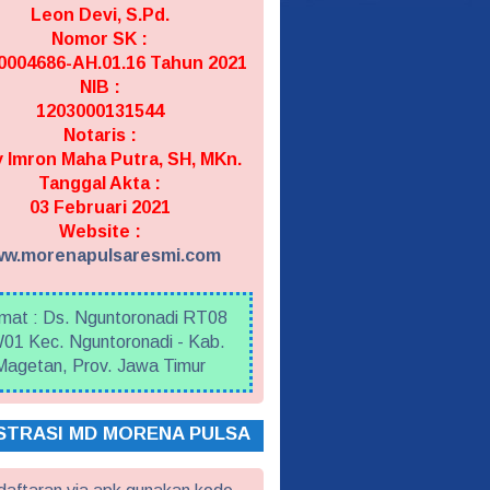
Leon Devi, S.Pd.
Nomor SK :
004686-AH.01.16 Tahun 2021
NIB :
1203000131544
Notaris :
 Imron Maha Putra, SH, MKn.
Tanggal Akta :
03 Februari 2021
Website :
w.morenapulsaresmi.com
mat : Ds. Nguntoronadi RT08
01 Kec. Nguntoronadi - Kab.
Magetan, Prov. Jawa Timur
STRASI MD MORENA PULSA