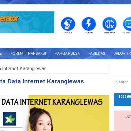
E
FORMAT TRANSAKSI
HARGA PULSA
FASILITAS
JALUR T
 Internet Karanglewas
ta Data Internet Karanglewas
DOW
Dow