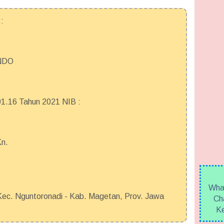
:
NDO
.16 Tahun 2021 NIB :
Kn.
What
c. Nguntoronadi - Kab. Magetan, Prov. Jawa
Cha
Ke