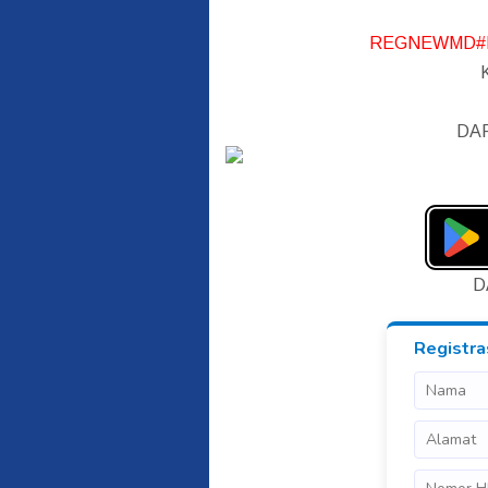
REGNEWMD#
DA
D