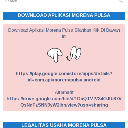
DOWNLOAD APLIKASI MORENA PULSA
Download Aplikasi Morena Pulsa Silahkan Klik Di Bawah
Ini
https://play.google.com/store/apps/details?
id=com.apkmorenapulsa.android
Alternatif
https://drive.google.com/file/d/1DaQTVfV84OJUi87V
QsNnFzSNN3yW2Ibn/view?usp=sharing
LEGALITAS USAHA MORENA PULSA