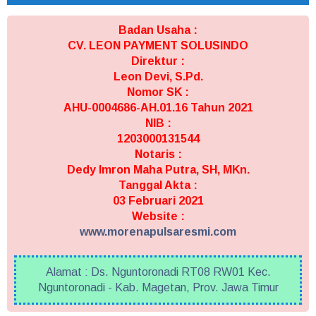
Badan Usaha :
CV. LEON PAYMENT SOLUSINDO
Direktur :
Leon Devi, S.Pd.
Nomor SK :
AHU-0004686-AH.01.16 Tahun 2021
NIB :
1203000131544
Notaris :
Dedy Imron Maha Putra, SH, MKn.
Tanggal Akta :
03 Februari 2021
Website :
www.morenapulsaresmi.com
Alamat : Ds. Nguntoronadi RT08 RW01 Kec.
Nguntoronadi - Kab. Magetan, Prov. Jawa Timur