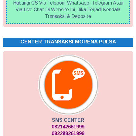
Hubungi CS Via Telepon, Whatsapp, Telegram Atau
Via Live Chat Di Website Ini, Jika Terjadi Kendala
Transaksi & Deposite
CENTER TRANSAKSI MORENA PULSA
SMS CENTER
082142661999
082288261999