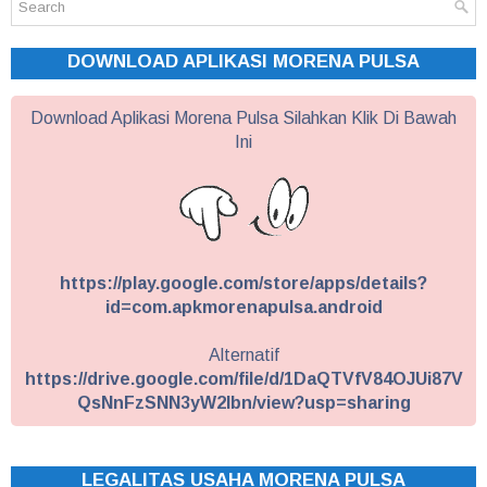
DOWNLOAD APLIKASI MORENA PULSA
Download Aplikasi Morena Pulsa Silahkan Klik Di Bawah
Ini
https://play.google.com/store/apps/details?
id=com.apkmorenapulsa.android
Alternatif
https://drive.google.com/file/d/1DaQTVfV84OJUi87V
QsNnFzSNN3yW2Ibn/view?usp=sharing
LEGALITAS USAHA MORENA PULSA