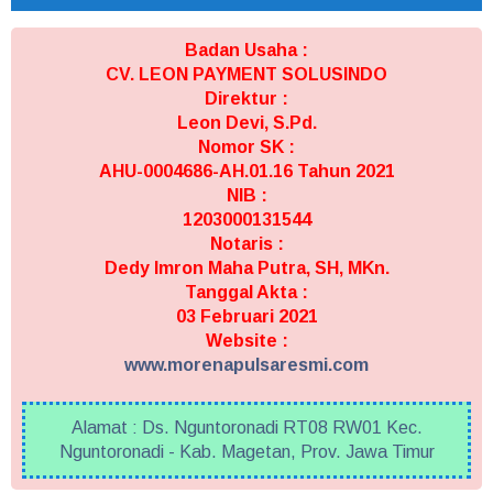
Badan Usaha :
CV. LEON PAYMENT SOLUSINDO
Direktur :
Leon Devi, S.Pd.
Nomor SK :
AHU-0004686-AH.01.16 Tahun 2021
NIB :
1203000131544
Notaris :
Dedy Imron Maha Putra, SH, MKn.
Tanggal Akta :
03 Februari 2021
Website :
www.morenapulsaresmi.com
Alamat : Ds. Nguntoronadi RT08 RW01 Kec.
Nguntoronadi - Kab. Magetan, Prov. Jawa Timur