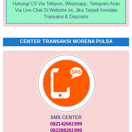
Hubungi CS Via Telepon, Whatsapp, Telegram Atau
Via Live Chat Di Website Ini, Jika Terjadi Kendala
Transaksi & Deposite
CENTER TRANSAKSI MORENA PULSA
SMS CENTER
082142661999
082288261999