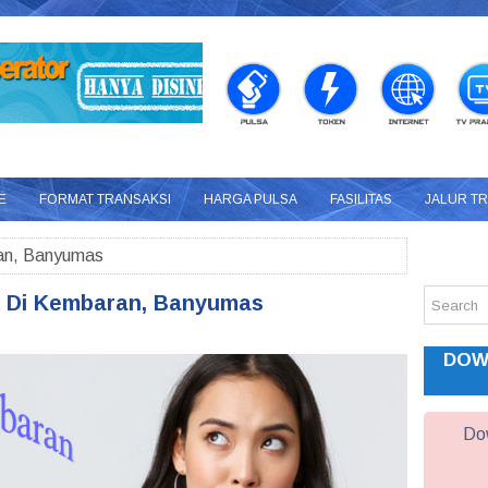
E
FORMAT TRANSAKSI
HARGA PULSA
FASILITAS
JALUR T
an, Banyumas
a Di Kembaran, Banyumas
DOW
Dow