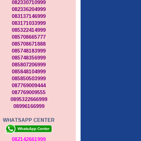
082330710999
082336204999
083137146999
083171033999
085322414999
085708665777
085708671888
085748183999
085748356999
085807206999
085848104999
085850503999
087769009444
087769009555
0895322666999
08996166999
WHATSAPP CENTER
082142661999