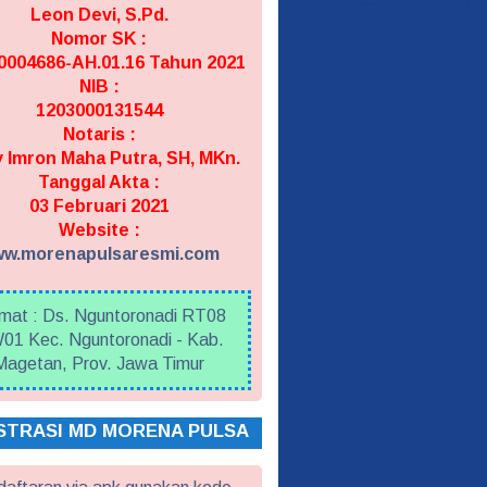
Leon Devi, S.Pd.
Nomor SK :
004686-AH.01.16 Tahun 2021
NIB :
1203000131544
Notaris :
 Imron Maha Putra, SH, MKn.
Tanggal Akta :
03 Februari 2021
Website :
w.morenapulsaresmi.com
mat : Ds. Nguntoronadi RT08
01 Kec. Nguntoronadi - Kab.
Magetan, Prov. Jawa Timur
STRASI MD MORENA PULSA