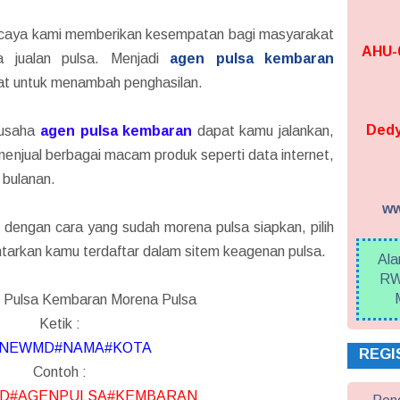
ercaya kami memberikan kesempatan bagi masyarakat
AHU-0
a jualan pulsa. Menjadi
agen pulsa kembaran
pat untuk menambah penghasilan.
Dedy
 usaha
agen pulsa kembaran
dapat kamu jalankan,
menjual berbagai macam produk seperti data internet,
bulanan.
ww
 dengan cara yang sudah morena pulsa siapkan, pilih
tarkan kamu terdaftar dalam sitem keagenan pulsa.
Ala
RW
 Pulsa Kembaran Morena Pulsa
Ketik :
NEWMD#NAMA#KOTA
REGI
Contoh :
D#AGENPULSA#KEMBARAN