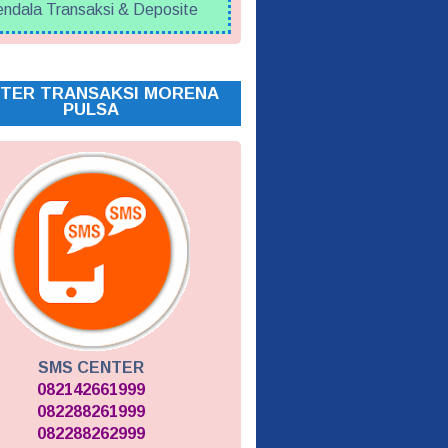
ndala Transaksi & Deposite
TER TRANSAKSI MORENA
PULSA
SMS CENTER
082142661999
082288261999
082288262999