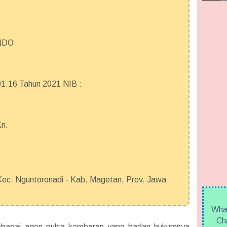
NDO
.16 Tahun 2021 NIB :
Kn.
c. Nguntoronadi - Kab. Magetan, Prov. Jawa
What
Cha
sebagai agen pulsa kembaran yang badan hukumnya