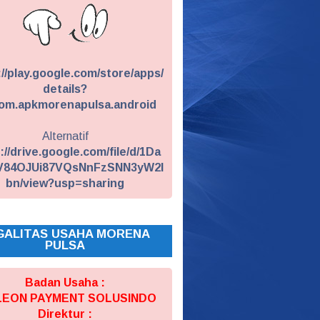
://play.google.com/store/apps/
details?
om.apkmorenapulsa.android
Alternatif
://drive.google.com/file/d/1Da
V84OJUi87VQsNnFzSNN3yW2I
bn/view?usp=sharing
GALITAS USAHA MORENA
PULSA
Badan Usaha :
 LEON PAYMENT SOLUSINDO
Direktur :