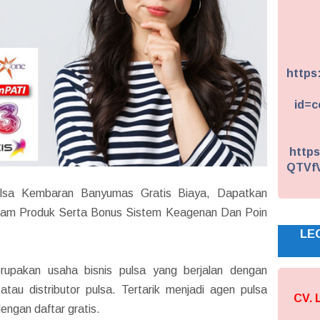
https
id=c
https
QTVf
lsa Kembaran Banyumas Gratis Biaya, Dapatkan
gam Produk Serta Bonus Sistem Keagenan Dan Poin
LE
upakan usaha bisnis pulsa yang berjalan dengan
atau distributor pulsa. Tertarik menjadi agen pulsa
CV.
ngan daftar gratis.