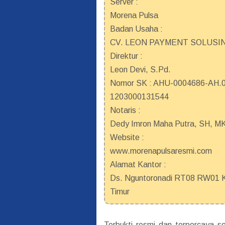
Server :
Morena Pulsa
Badan Usaha :
CV. LEON PAYMENT SOLUSI
Direktur :
Leon Devi, S.Pd.
Nomor SK : AHU-0004686-AH.01
1203000131544
Notaris :
Dedy Imron Maha Putra, SH, M
Website :
www.morenapulsaresmi.com
Alamat Kantor :
Ds. Nguntoronadi RT08 RW01 Ke
Timur
Terbukti resmi dan terpercaya 