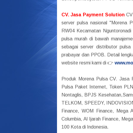
CV. Jasa Payment Solution
CV 
server pulsa nasional "Morena 
RW04 Kecamatan Nguntoronadi -
pulsa murah di bawah manajemen
sebagai server distributor pulsa
prabayar dan PPOB. Detail lengka
website resmi kami di 👉
www.mo
Produk Morena Pulsa CV. Jasa P
Pulsa Paket Internet, Token PL
Nontaglis, BPJS Kesehatan,Samsa
TELKOM, SPEEDY, INDOVISION,
Finance, WOM Finance, Mega A
Columbia, Al Ijarah Finance, Meg
100 Kota di Indonesia.