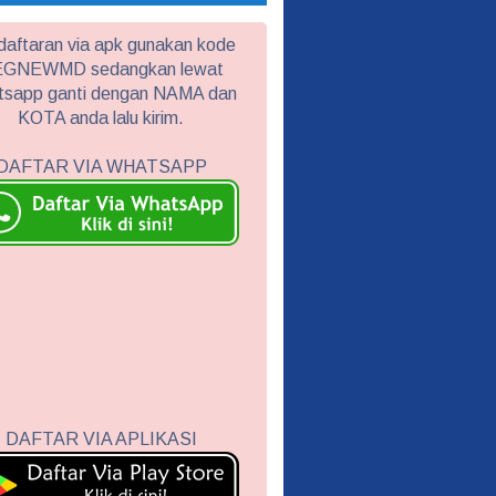
aftaran via apk gunakan kode
GNEWMD sedangkan lewat
tsapp ganti dengan NAMA dan
KOTA anda lalu kirim.
DAFTAR VIA WHATSAPP
DAFTAR VIA APLIKASI