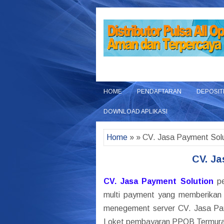
HOME
PENDAFTARAN
DEPOSIT
DOWNLOAD APLIKASI
Home
» » CV. Jasa Payment Solu
CV. Ja
CV. Jasa Payment Solution
pe
multi payment yang memberikan 
menegement server CV. Jasa Payme
Loket pembayaran PPOB Termura