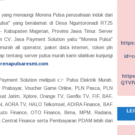
yang menaungi Morena Pulsa perusahaan induk dari
Pulsa" yang beralamat di Desa Nguntoronadi RT25
 Kabupaten Magetan, Provinsi Jawa Timur. Server
 CV. Jasa Payment Solution yaitu "Morena Pulsa"
https
 murah all operator, paket data internet, token pln
p tentang server pulsa murah kami silahkan kunjungi
id=c
renapulsaresmi.com
https
ayment Solution meliputi 👉 Pulsa Elektrik Murah,
QTVf
N Prabayar, Voucher Game Online, PLN Pasca, PLN
t Jatim, Xplore, Orange TV, Genflix TV, FIF, BAF,
 AORA TV, HALO Telkomsel, ADIRA Finance, BAF
LE
uto Finance, OTO Finance, Bima, MPM, Radana,
a Central Finance serta Pembayaran PDAM lebih dari