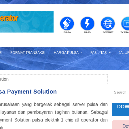
»
»
E
FORMAT TRANSAKSI
HARGA PULSA
FASILITAS
JALU
tion
sa Payment Solution
rusahaan yang bergerak sebagai server pulsa dan
DOW
layanan dan pembayaran tagihan bulanan. Sebagai
nt Solution pulsa elektrik 1 chip all operator dan
Dow
h.