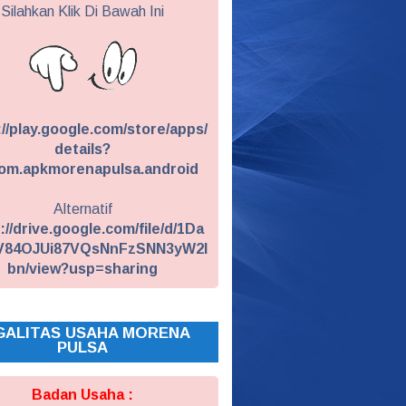
Silahkan Klik Di Bawah Ini
://play.google.com/store/apps/
details?
om.apkmorenapulsa.android
Alternatif
://drive.google.com/file/d/1Da
V84OJUi87VQsNnFzSNN3yW2I
bn/view?usp=sharing
GALITAS USAHA MORENA
PULSA
Badan Usaha :