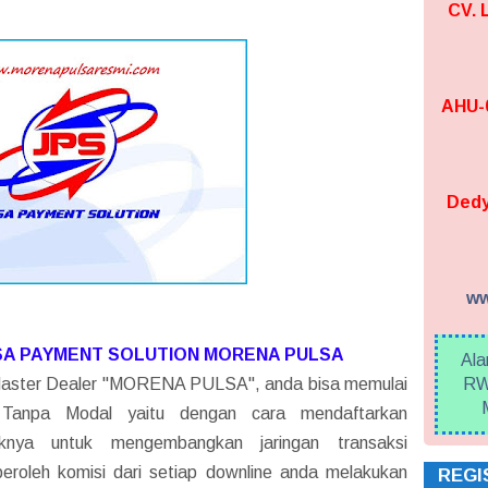
CV.
AHU-0
Dedy
ww
SA PAYMENT SOLUTION MORENA PULSA
Ala
Master Dealer "MORENA PULSA", anda bisa memulai
RW
 Tanpa Modal yaitu dengan cara mendaftarkan
aknya untuk mengembangkan jaringan transaksi
roleh komisi dari setiap downline anda melakukan
REGI