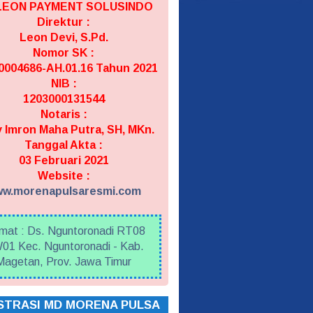
 LEON PAYMENT SOLUSINDO
Direktur :
Leon Devi, S.Pd.
Nomor SK :
004686-AH.01.16 Tahun 2021
NIB :
1203000131544
Notaris :
 Imron Maha Putra, SH, MKn.
Tanggal Akta :
03 Februari 2021
Website :
w.morenapulsaresmi.com
mat : Ds. Nguntoronadi RT08
01 Kec. Nguntoronadi - Kab.
Magetan, Prov. Jawa Timur
STRASI MD MORENA PULSA