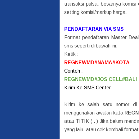
transaksi pulsa, besarnya komisi
setting komisi/markup harga.
PENDAFTARAN VIA SMS
Format pendaftaran Master Deale
sms seperti di bawah ini.
Ketik :
REGNEWMD#NAMA#KOTA
Contoh :
REGNEWMD#JOS CELL#BALI
Kirim Ke SMS Center
Kirim ke salah satu nomor di
menggunakan awalan kata
REG
atau TITIK (
.
) Jika belum menda
yang lain, atau cek kembali forma