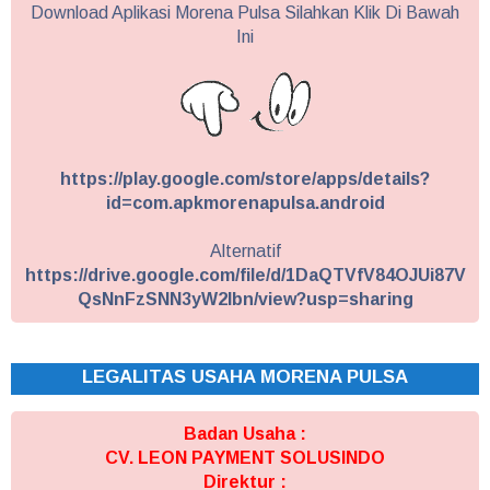
Download Aplikasi Morena Pulsa Silahkan Klik Di Bawah
Ini
https://play.google.com/store/apps/details?
id=com.apkmorenapulsa.android
Alternatif
https://drive.google.com/file/d/1DaQTVfV84OJUi87V
QsNnFzSNN3yW2Ibn/view?usp=sharing
LEGALITAS USAHA MORENA PULSA
Badan Usaha :
CV. LEON PAYMENT SOLUSINDO
Direktur :