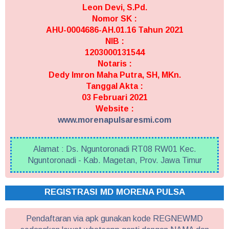
Leon Devi, S.Pd.
Nomor SK :
AHU-0004686-AH.01.16 Tahun 2021
NIB :
1203000131544
Notaris :
Dedy Imron Maha Putra, SH, MKn.
Tanggal Akta :
03 Februari 2021
Website :
www.morenapulsaresmi.com
Alamat : Ds. Nguntoronadi RT08 RW01 Kec.
Nguntoronadi - Kab. Magetan, Prov. Jawa Timur
REGISTRASI MD MORENA PULSA
Pendaftaran via apk gunakan kode REGNEWMD