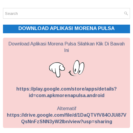
DOWNLOAD APLIKASI MORENA PULSA
Download Aplikasi Morena Pulsa Silahkan Klik Di Bawah
Ini
https://play.google.com/store/apps/details?
id=com.apkmorenapulsa.android
Alternatif
https://drive.google.com/file/d/1DaQTVfV84OJUi87V
QsNnFzSNN3yW2Ibn/view?usp=sharing