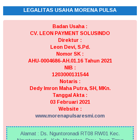
LEGALITAS USAHA MORENA PULSA
Badan Usaha :
CV. LEON PAYMENT SOLUSINDO
Direktur :
Leon Devi, S.Pd.
Nomor SK :
AHU-0004686-AH.01.16 Tahun 2021
NIB :
1203000131544
Notaris :
Dedy Imron Maha Putra, SH, MKn.
Tanggal Akta :
03 Februari 2021
Website :
www.morenapulsaresmi.com
Alamat : Ds. Nguntoronadi RT08 RW01 Kec.