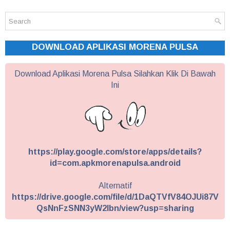
DOWNLOAD APLIKASI MORENA PULSA
Download Aplikasi Morena Pulsa Silahkan Klik Di Bawah
Ini
https://play.google.com/store/apps/details?
id=com.apkmorenapulsa.android
Alternatif
https://drive.google.com/file/d/1DaQTVfV84OJUi87V
QsNnFzSNN3yW2Ibn/view?usp=sharing