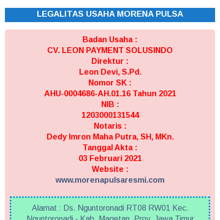
LEGALITAS USAHA MORENA PULSA
Badan Usaha :
CV. LEON PAYMENT SOLUSINDO
Direktur :
Leon Devi, S.Pd.
Nomor SK :
AHU-0004686-AH.01.16 Tahun 2021
NIB :
1203000131544
Notaris :
Dedy Imron Maha Putra, SH, MKn.
Tanggal Akta :
03 Februari 2021
Website :
www.morenapulsaresmi.com
Alamat : Ds. Nguntoronadi RT08 RW01 Kec.
Nguntoronadi - Kab. Magetan, Prov. Jawa Timur