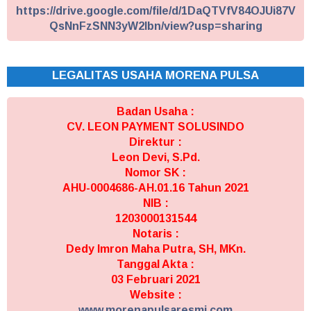
https://drive.google.com/file/d/1DaQTVfV84OJUi87V
QsNnFzSNN3yW2Ibn/view?usp=sharing
LEGALITAS USAHA MORENA PULSA
Badan Usaha :
CV. LEON PAYMENT SOLUSINDO
Direktur :
Leon Devi, S.Pd.
Nomor SK :
AHU-0004686-AH.01.16 Tahun 2021
NIB :
1203000131544
Notaris :
Dedy Imron Maha Putra, SH, MKn.
Tanggal Akta :
03 Februari 2021
Website :
www.morenapulsaresmi.com