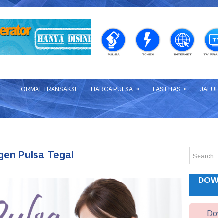
»
»
E
FORMAT TRANSAKSI
HARGA PULSA
FASILITAS
JALU
gen Pulsa Tegal
DOW
Dow