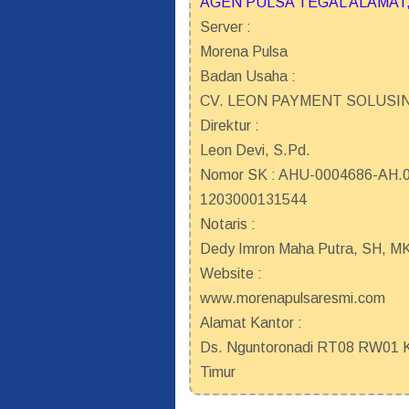
AGEN PULSA TEGAL ALAMAT,
Server :
Morena Pulsa
Badan Usaha :
CV. LEON PAYMENT SOLUSI
Direktur :
Leon Devi, S.Pd.
Nomor SK : AHU-0004686-AH.01
1203000131544
Notaris :
Dedy Imron Maha Putra, SH, M
Website :
www.morenapulsaresmi.com
Alamat Kantor :
Ds. Nguntoronadi RT08 RW01 Ke
Timur