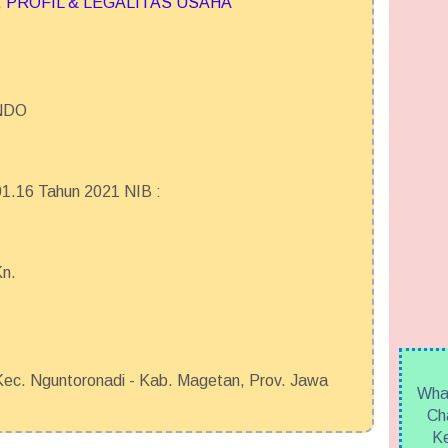
 PROFIL & LEGALITAS USAHA
NDO
.16 Tahun 2021 NIB :
Kn.
c. Nguntoronadi - Kab. Magetan, Prov. Jawa
What
Cha
Ke