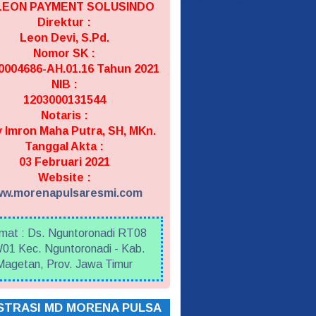
 LEON PAYMENT SOLUSINDO
Direktur :
Leon Devi, S.Pd.
Nomor SK :
004686-AH.01.16 Tahun 2021
NIB :
1203000131544
Notaris :
 Imron Maha Putra, SH, MKn.
Tanggal Akta :
03 Februari 2021
Website :
w.morenapulsaresmi.com
mat : Ds. Nguntoronadi RT08
01 Kec. Nguntoronadi - Kab.
Magetan, Prov. Jawa Timur
STRASI MD MORENA PULSA