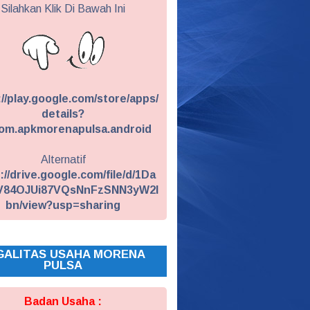
Silahkan Klik Di Bawah Ini
://play.google.com/store/apps/
details?
om.apkmorenapulsa.android
Alternatif
://drive.google.com/file/d/1Da
V84OJUi87VQsNnFzSNN3yW2I
bn/view?usp=sharing
GALITAS USAHA MORENA
PULSA
Badan Usaha :