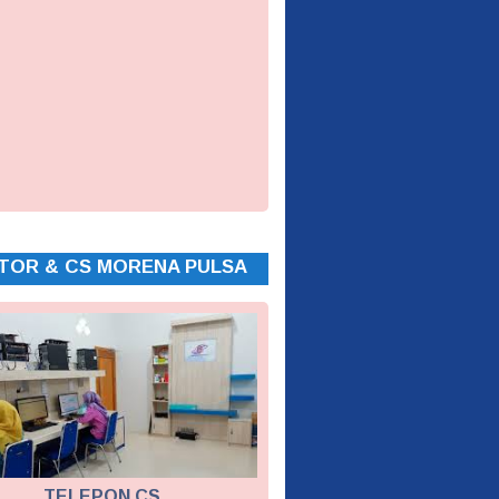
TOR & CS MORENA PULSA
TELEPON CS