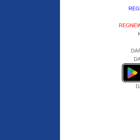
REG
REGNEW
DA
DA
D