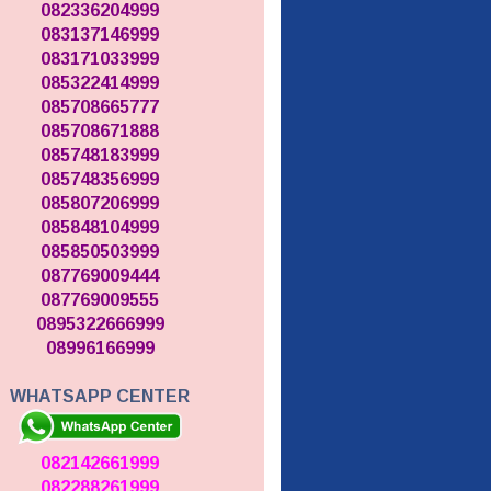
082336204999
083137146999
083171033999
085322414999
085708665777
085708671888
085748183999
085748356999
085807206999
085848104999
085850503999
087769009444
087769009555
0895322666999
08996166999
WHATSAPP CENTER
082142661999
082288261999