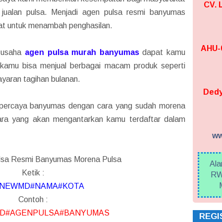
CV.
jualan pulsa. Menjadi agen pulsa resmi banyumas
pat untuk menambah penghasilan.
AHU-0
 usaha
agen pulsa murah banyumas
dapat kamu
a kamu bisa menjual berbagai macam produk seperti
yaran tagihan bulanan.
Dedy
terpercaya banyumas dengan cara yang sudah morena
 cara yang akan mengantarkan kamu terdaftar dalam
ww
lsa Resmi Banyumas Morena Pulsa
Ala
Ketik :
RW
NEWMD#NAMA#KOTA
Contoh :
D#AGENPULSA#BANYUMAS
REGI