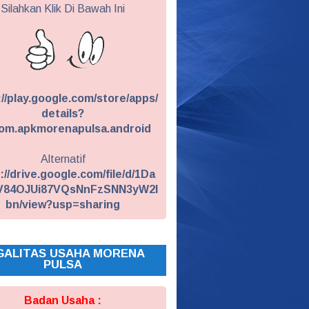
Silahkan Klik Di Bawah Ini
://play.google.com/store/apps/
details?
om.apkmorenapulsa.android
Alternatif
://drive.google.com/file/d/1Da
V84OJUi87VQsNnFzSNN3yW2I
bn/view?usp=sharing
GALITAS USAHA MORENA
PULSA
Badan Usaha :