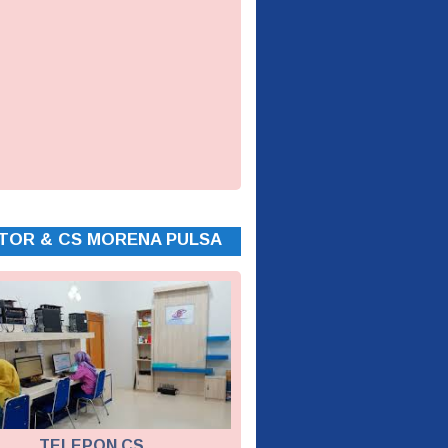
TOR & CS MORENA PULSA
TELEPON CS