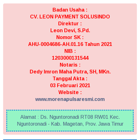
Badan Usaha :
CV. LEON PAYMENT SOLUSINDO
Direktur :
Leon Devi, S.Pd.
Nomor SK :
AHU-0004686-AH.01.16 Tahun 2021
NIB :
1203000131544
Notaris :
Dedy Imron Maha Putra, SH, MKn.
Tanggal Akta :
03 Februari 2021
Website :
www.morenapulsaresmi.com
Alamat : Ds. Nguntoronadi RT08 RW01 Kec.
Nguntoronadi - Kab. Magetan, Prov. Jawa Timur