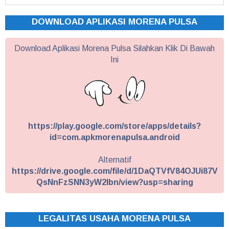
DOWNLOAD APLIKASI MORENA PULSA
Download Aplikasi Morena Pulsa Silahkan Klik Di Bawah
Ini
https://play.google.com/store/apps/details?
id=com.apkmorenapulsa.android
Alternatif
https://drive.google.com/file/d/1DaQTVfV84OJUi87V
QsNnFzSNN3yW2Ibn/view?usp=sharing
LEGALITAS USAHA MORENA PULSA