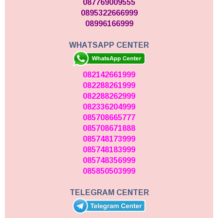
087769009555
0895322666999
08996166999
WHATSAPP CENTER
082142661999
082288261999
082288262999
082336204999
085708665777
085708671888
085748173999
085748183999
085748356999
085850503999
TELEGRAM CENTER