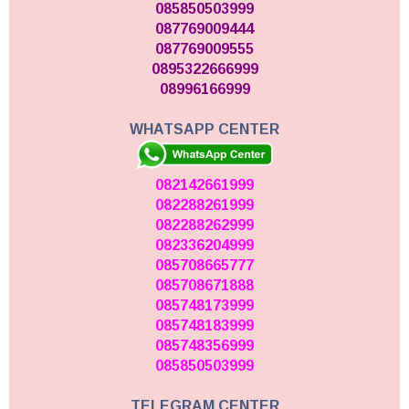
085850503999
087769009444
087769009555
0895322666999
08996166999
WHATSAPP CENTER
082142661999
082288261999
082288262999
082336204999
085708665777
085708671888
085748173999
085748183999
085748356999
085850503999
TELEGRAM CENTER