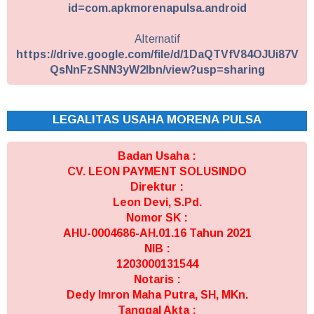
id=com.apkmorenapulsa.android
Alternatif
https://drive.google.com/file/d/1DaQTVfV84OJUi87V
QsNnFzSNN3yW2Ibn/view?usp=sharing
LEGALITAS USAHA MORENA PULSA
Badan Usaha :
CV. LEON PAYMENT SOLUSINDO
Direktur :
Leon Devi, S.Pd.
Nomor SK :
AHU-0004686-AH.01.16 Tahun 2021
NIB :
1203000131544
Notaris :
Dedy Imron Maha Putra, SH, MKn.
Tanggal Akta :