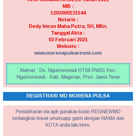
NIB :
1203000131544
Notaris :
Dedy Imron Maha Putra, SH, MKn.
Tanggal Akta :
03 Februari 2021
Website :
www.morenapulsaresmi.com
Alamat : Ds. Nguntoronadi RT08 RW01 Kec.
Nguntoronadi - Kab. Magetan, Prov. Jawa Timur
REGISTRASI MD MORENA PULSA
Pendaftaran via apk gunakan kode REGNEWMD
sedangkan lewat whatsapp ganti dengan NAMA dan
KOTA anda lalu kirim.