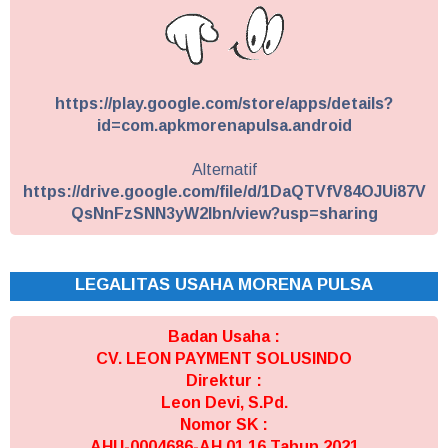
https://play.google.com/store/apps/details?
id=com.apkmorenapulsa.android
Alternatif
https://drive.google.com/file/d/1DaQTVfV84OJUi87V
QsNnFzSNN3yW2Ibn/view?usp=sharing
LEGALITAS USAHA MORENA PULSA
Badan Usaha :
CV. LEON PAYMENT SOLUSINDO
Direktur :
Leon Devi, S.Pd.
Nomor SK :
AHU-0004686-AH.01.16 Tahun 2021